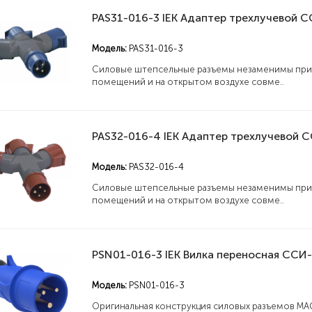
Модель:
PAS31-016-3
Силовые штепсельные разъемы незаменимы при 
помещений и на открытом воздухе совме..
Модель:
PAS32-016-4
Силовые штепсельные разъемы незаменимы при 
помещений и на открытом воздухе совме..
MVA31-2-063-C IEK Выключатель автоматический ВА47-60M 2Р 63А 6кА С IEK
Модель:
PSN01-016-3
Купить
1347
Купи
Оригинальная конструкция силовых разъемов MA