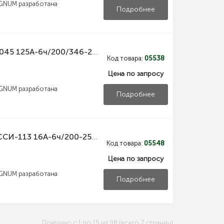
GNUM разработана
Подробнее
PSN02-125-5 IEK Вилка переносная ССИ-045 125А-6ч/200/346-240/415В 3Р+РЕ+N IP67 MAGNUM IEK
Код товара:
05538
Цена по запросу
GNUM разработана
Подробнее
PSN11-016-3 IEK Розетка стационарная ССИ-113 16А-6ч/200-250В 2P+PE IP44 MAGNUM IEK
Код товара:
05548
Цена по запросу
GNUM разработана
Подробнее
Показано с 1 по 15 из 98 (всего 7 страниц)