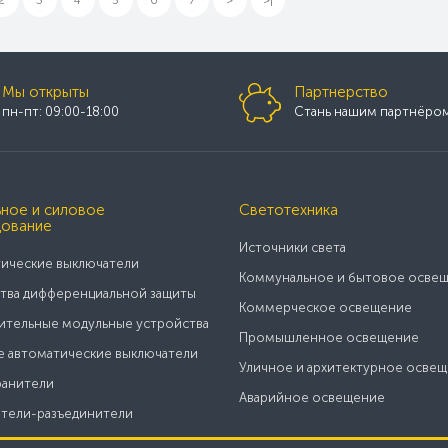
Мы открыты
Партнерство
пн-пт: 09:00-18:00
Стань нашим партнёро
ное и силовое
Светотехника
ование
Источники света
ические выключатели
Коммунальное и бытовое осве
тва дифференциальной защиты
Коммерческое освещение
тельные модульные устройства
Промышленное освещение
 автоматические выключатели
Уличное и архитектурное осве
анители
Аварийное освещение
тели-разъединители