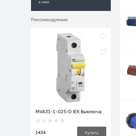
к ним
Рекомендуемые
MVA31-1-025-D IEK Выключатель автоматический ВА47-60M 1Р 25А 6кА D IEK
1434
Купить
3073