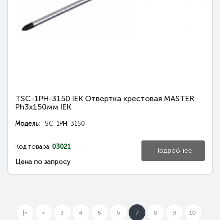
TSC-1PH-3150 IEK Отвертка крестовая MASTER
Ph3х150мм IEK
Модель:
TSC-1PH-3150
Код товара:
03021
Подробнее
Цена по запросу
|<
<
3
4
5
6
7
8
9
10