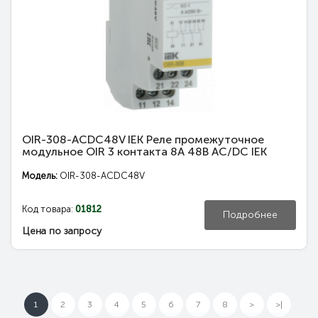
OIR-308-ACDC48V IEK Реле промежуточное
модульное OIR 3 контакта 8А 48В AC/DC IEK
Модель:
OIR-308-ACDC48V
Код товара:
01812
Подробнее
Цена по запросу
1
2
3
4
5
6
7
8
>
>|