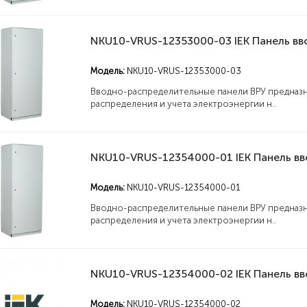
MVA31-2-063-C IEK Выключатель автоматический ВА47-60M 2Р 63А 6кА С IEK
Модель:
NKU10-VRUS-12353000-03
Купить
1347
Купи
Вводно-распределительные панели ВРУ предназн
распределения и учета электроэнергии н..
Модель:
NKU10-VRUS-12354000-01
Вводно-распределительные панели ВРУ предназн
распределения и учета электроэнергии н..
Модель:
NKU10-VRUS-12354000-02