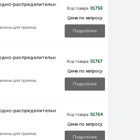
NKU10-VRUS-12355000-02 IEK Панель вводно-распределительная ВРУ1-23-55 УХЛ4 силовая рубильник 1х250А выключатель автоматический 1Р 2х6А плавкие вставки 15х100А 3х250А и учет IEK
Код товара:
01750
Цена по запросу
ачены для приема,
Подробнее
NKU10-VRUS-12355000-03 IEK Панель вводно-распределительная ВРУ1-23-55 УХЛ4 управления освещением выключатели нагрузки 2Р 2х20А выключатель автоматический 1Р 9х16А IEK
Код товара:
01767
Цена по запросу
ачены для приема,
Подробнее
NKU10-VRUS-12356000-01 IEK Панель вводно-распределительная ВРУ1-23-56 УХЛ4 собирается из двух составных частей панели силовой и панели управления освещением IEK
Код товара:
01764
Цена по запросу
ачены для приема,
Подробнее