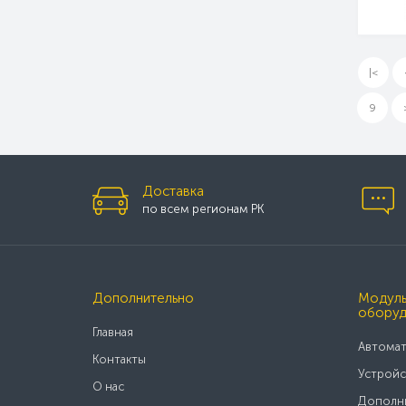
|<
9
Доставка
по всем регионам РК
Дополнительно
Модуль
оборуд
Главная
Автомат
Контакты
Устройс
О нас
Дополни