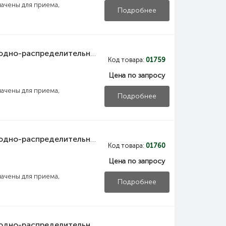
ачены для приема,
Подробнее
NKU10-VRUS-12256000-01 IEK Панель вводно-распределительная ВРУ1-22-56 УХЛ4 собирается из двух составных частей панели силовой и панели управления освещением IEK
Код товара:
01759
Цена по запросу
ачены для приема,
Подробнее
NKU10-VRUS-12256000-02 IEK Панель вводно-распределительная ВРУ1-22-56 УХЛ4 силовая рубильник 1х250А выключатель автоматический 1Р 2х6А плавкие вставки 18х100А 3х250А и учет IEK
Код товара:
01760
Цена по запросу
ачены для приема,
Подробнее
NKU10-VRUS-12256000-03 IEK Панель вводно-распределительная ВРУ1-22-56 УХЛ4 управления освещением выключатели нагрузки 2Р 2х20А выключатель автоматический 1Р 9х16А IEK