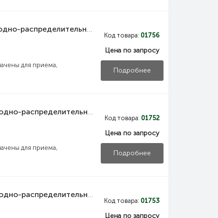
NKU10-VRUS-12353000-03 IEK Панель вводно-распределительная ВРУ1-23-53 УХЛ4 управления освещением выключатели нагрузки 2Р 2х20А выключатель автоматический 1Р 15х16А IEK
MVA31-1-032-B IEK Выключатель автоматический ВА47-60M 1Р 32А 6кА B IEK
MVA31-3-001-B IEK Выключатель автоматический ВА47-60M 3Р 1А 6кА B IEK
Код товара:
01756
Цена по запросу
ть
4973
Купить
1318
ачены для приема,
Подробнее
NKU10-VRUS-12354000-01 IEK Панель вводно-распределительная ВРУ1-23-54 УХЛ4 собирается из двух составных частей панели силовой и панели управления освещением IEK
Код товара:
01752
Цена по запросу
ачены для приема,
Подробнее
NKU10-VRUS-12354000-02 IEK Панель вводно-распределительная ВРУ1-23-54 УХЛ4 силовая рубильник 1х250А выключатель автоматический 1Р 2х6А плавкие вставки 15х100А 3х250А и учет IEK
Код товара:
01753
Цена по запросу