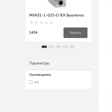
MVA31-1-025-D IEK Выключатель автоматический ВА47-60M 1Р 25А 6кА D IEK
1434
Купить
3073
Параметры
Производитель
IEK