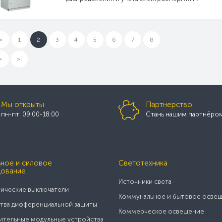
<
1
2
3
4
5
6
7
8
>
>|
Мы открыты
Партнерство
пн-пт: 09:00-18:00
Стань нашим партнёро
ное и силовое
Светотехника
ование
Источники света
ические выключатели
Коммунальное и бытовое осве
тва дифференциальной защиты
Коммерческое освещение
тельные модульные устройства