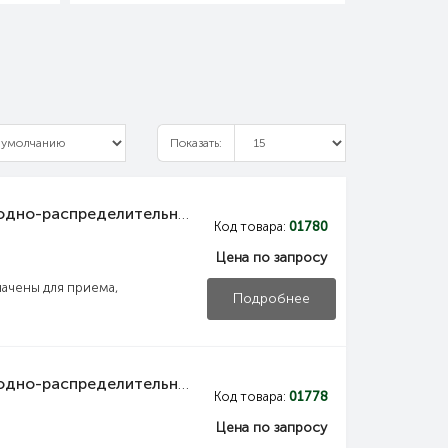
Показать:
NKU10-VRUS-12255000-02 IEK Панель вводно-распределительная ВРУ1-22-55 УХЛ4 силовая рубильник 1х250А выключатель автоматический 1Р 2х6А плавкие вставки 18х100А 3х250А и учет IEK
Код товара:
01780
Цена по запросу
ачены для приема,
Подробнее
NKU10-VRUS-12255000-03 IEK Панель вводно-распределительная ВРУ1-22-55 УХЛ4 управления освещением выключатели нагрузки 2Р 2х20А выключатель автоматический 1Р 9х16А IEK
Код товара:
01778
Цена по запросу