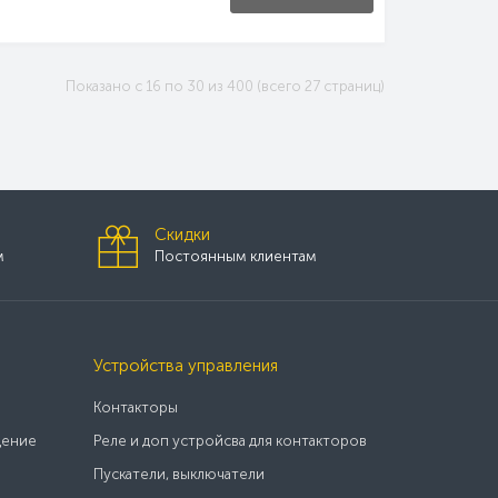
Показано с 16 по 30 из 400 (всего 27 страниц)
Скидки
м
Постоянным клиентам
Устройства управления
Контакторы
щение
Реле и доп устройсва для контакторов
Пускатели, выключатели