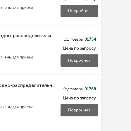
ачены для приема,
Подробнее
NKU10-VRUS-12354000-03 IEK Панель вводно-распределительная ВРУ1-23-54 УХЛ4 управления освещением выключатели нагрузки 2Р 2х20А выключатель автоматический 1Р 14х16А IEK
Код товара:
01754
Цена по запросу
ачены для приема,
Подробнее
NKU10-VRUS-12355000-01 IEK Панель вводно-распределительная ВРУ1-23-55 УХЛ4 собирается из двух составных частей панели силовой и панели управления освещением IEK
Код товара:
01768
Цена по запросу
ачены для приема,
Подробнее