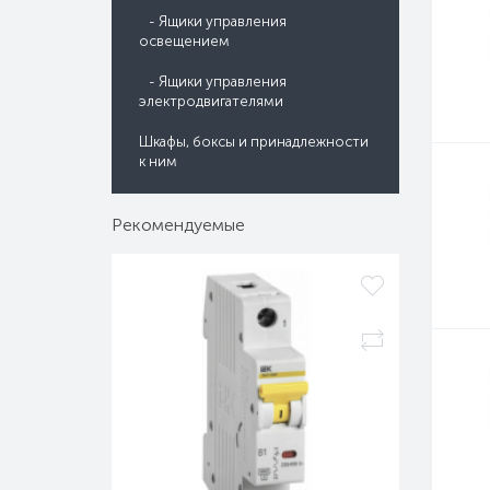
- Ящики управления
освещением
- Ящики управления
электродвигателями
Шкафы, боксы и принадлежности
к ним
Рекомендуемые