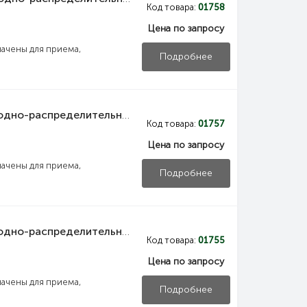
Код товара:
01758
Цена по запросу
ачены для приема,
Подробнее
NKU10-VRUS-12353000-01 IEK Панель вводно-распределительная ВРУ1-23-53 УХЛ4 собирается из двух составных частей панели силовой и панели управления освещением IEK
Код товара:
01757
Цена по запросу
ачены для приема,
Подробнее
NKU10-VRUS-12353000-02 IEK Панель вводно-распределительная ВРУ1-23-53 УХЛ4 силовая рубильник 1х250А выключатель автоматический 1Р 2х6А плавкие вставки 15х100А 3х250А и учет IEK
Код товара:
01755
Цена по запросу
ачены для приема,
Подробнее