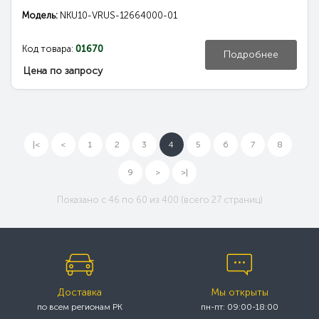
Модель:
NKU10-VRUS-12664000-01
Код товара:
01670
Подробнее
Цена по запросу
|<
<
1
2
3
4
5
6
7
8
9
>
>|
Показано с 46 по 60 из 400 (всего 27 страниц)
Доставка
Мы открыты
по всем регионам РК
пн-пт: 09:00-18:00