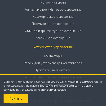
Источники света
Коммунальное и бытовое освещение
Коммерческое освещение
Промышленное освещение
Уличное и архитектурное освещение
Аварийное освещение
Устройства управления
Контакторы
Реле и доп устройсва для контакторов
Пускатели, выключатели
Устройства подачи команд и сигналов
Сайт iek-shop.kz использует файлы cookie для улучшения взаимодействия
Управление освещением
с пользователем на нашем веб-сайте. Используя этот сайт, вы даете
согласие на использование этих файлов cookie.
Принять
2025 Официальный партнер IEK Group в Казахстане