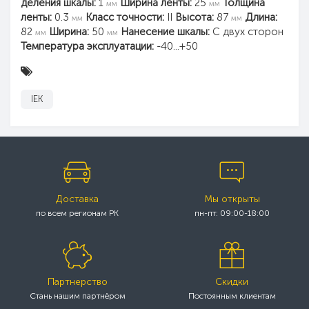
деления шкалы:
1
Ширина ленты:
25
Толщина
мм
мм
ленты:
0.3
Класс точности:
II
Высота:
87
Длина:
мм
мм
82
Ширина:
50
Нанесение шкалы:
С двух сторон
мм
мм
Температура эксплуатации:
-40...+50
IEK
Доставка
Мы открыты
по всем регионам РК
пн-пт: 09:00-18:00
Партнерство
Скидки
Стань нашим партнёром
Постоянным клиентам