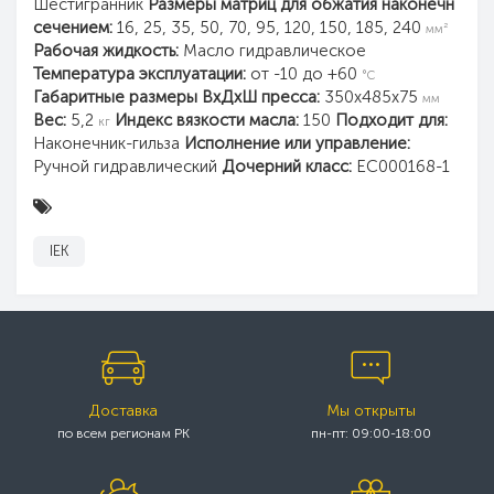
Шестигранник
Размеры матриц для обжатия наконечн
сечением:
16, 25, 35, 50, 70, 95, 120, 150, 185, 240
мм²
Рабочая жидкость:
Масло гидравлическое
Температура эксплуатации:
от -10 до +60
°C
Габаритные размеры ВхДхШ пресса:
350х485х75
мм
Вес:
5,2
Индекс вязкости масла:
150
Подходит для:
кг
Наконечник-гильза
Исполнение или управление:
Ручной гидравлический
Дочерний класс:
EC000168-1
IEK
Доставка
Мы открыты
по всем регионам РК
пн-пт: 09:00-18:00