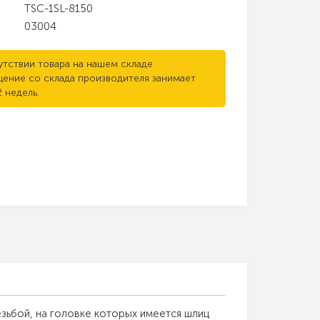
TSC-1SL-8150
03004
утствии товара на нашем складе
ение со склада производителя занимает
2 недель.
езьбой, на головке которых имеется шлиц