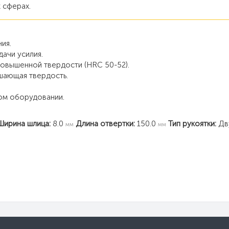
 сферах.
ия.
ачи усилия.
повышенной твердости (HRC 50-52).
шающая твердость.
ом оборудовании.
Ширина шлица:
8.0
Длина отвертки:
150.0
Тип рукоятки:
Дву
мм
мм