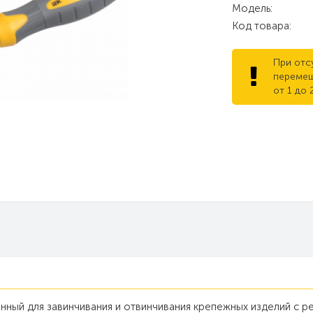
Модель:
Код товара:
При отс
перемещ
от 1 до 
нный для завинчивания и отвинчивания крепежных изделий с р