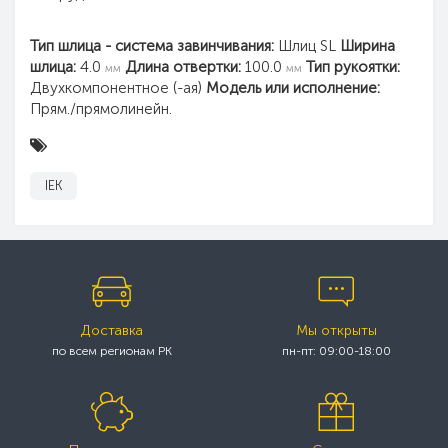
Тип шлица - система завинчивания:
Шлиц SL
Ширина
шлица:
4.0
Длина отвертки:
100.0
Тип рукоятки:
мм
мм
Двухкомпонентное (-ая)
Модель или исполнение:
Прям./прямолинейн.
IEK
Доставка
Мы открыты
по всем регионам РК
пн-пт: 09:00-18:00