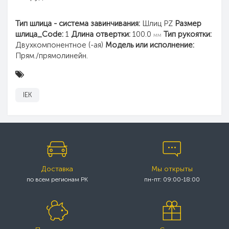
Тип шлица - система завинчивания:
Шлиц PZ
Размер
шлица_Code:
1
Длина отвертки:
100.0
Тип рукоятки:
мм
Двухкомпонентное (-ая)
Модель или исполнение:
Прям./прямолинейн.
IEK
Доставка
Мы открыты
по всем регионам РК
пн-пт: 09:00-18:00