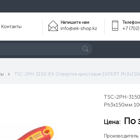
Напишите нам
Телефон
Контакты
info@iek-shop.kz
+7 (702)
ты
TSC-2PH-3150 IEK Отвертка крестовая EXPERT Ph3х150
TSC-2PH-3150
Ph3х150мм 10
По 
Цена:
Производитель: