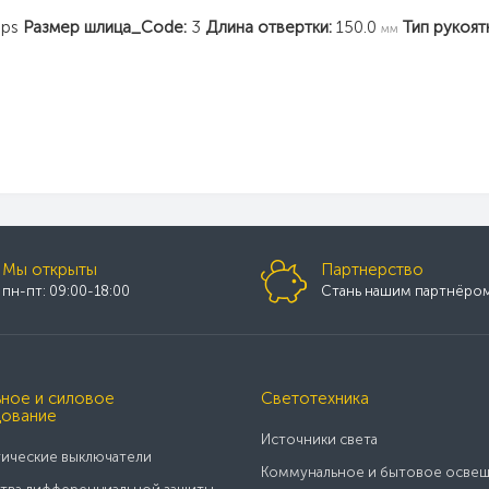
ips
Размер шлица_Code:
3
Длина отвертки:
150.0
Тип рукоят
мм
Мы открыты
Партнерство
пн-пт: 09:00-18:00
Стань нашим партнёро
ное и силовое
Светотехника
ование
Источники света
ические выключатели
Коммунальное и бытовое осве