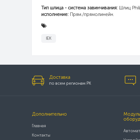
Тип шлица - система завинчивания:
Шлиц Phil
исполнение:
Прям./прямолинейн.
IEK
Доставка
по всем регионам РК
Дополнительно
Модуль
оборуд
Главная
Автомат
Контакты