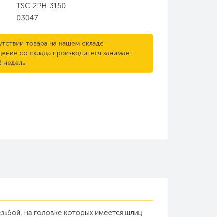
TSC-2PH-3150
03047
утствии товара на нашем складе
ение со склада производителя занимает
2 недель.
езьбой, на головке которых имеется шлиц