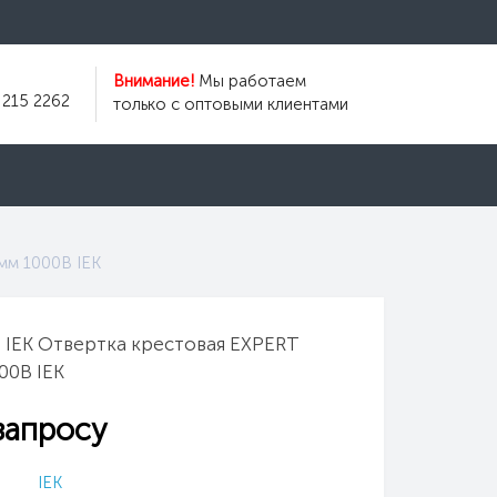
Внимание!
Мы работаем
 215 2262
только с оптовыми клиентами
мм 1000В IEK
 IEK Отвертка крестовая EXPERT
00В IEK
запросу
IEK