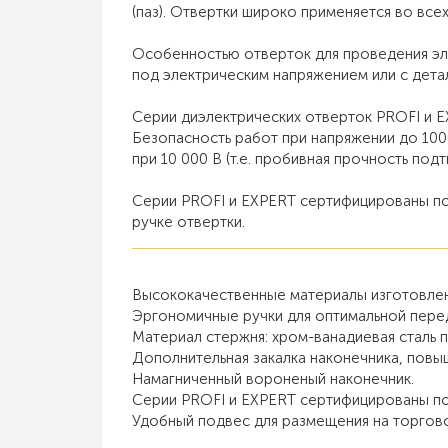
(паз). Отвертки широко применяется во всех
Особенностью отверток для проведения эл
под электрическим напряжением или с дета
Серии диэлектрических отверток PROFI и E
Безопасность работ при напряжении до 10
при 10 000 В (т.е. пробивная прочность по
Серии PROFI и EXPERT сертифицированы по
ручке отвертки.
Высококачественные материалы изготовлен
Эргономичные ручки для оптимальной перед
Материал стержня: хром-ванадиевая сталь 
Дополнительная закалка наконечника, повы
Намагниченный вороненый наконечник.
Серии PROFI и EXPERT сертифицированы по
Удобный подвес для размещения на торгов