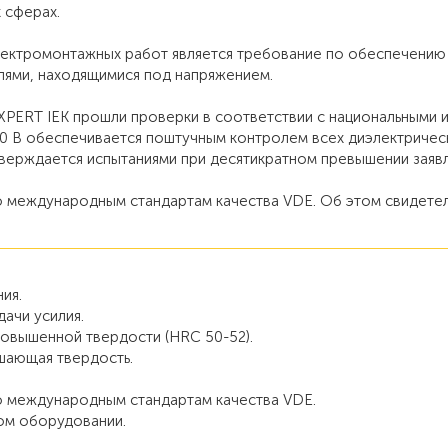
 сферах.
ектромонтажных работ является требование по обеспечению
лями, находящимися под напряжением.
XPERT IEK прошли проверки в соответствии с национальными
00 В обеспечивается поштучным контролем всех диэлектричес
дтверждается испытаниями при десятикратном превышении заяв
 международным стандартам качества VDE. Об этом свидетел
ия.
ачи усилия.
повышенной твердости (HRC 50-52).
шающая твердость.
 международным стандартам качества VDE.
ом оборудовании.