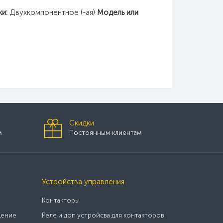
ки:
Двухкомпонентное (-ая)
Модель или
Скидки
м
Постоянным клиентам
Устройства управления
Контакторы
щение
Реле и доп устройсва для контакторов