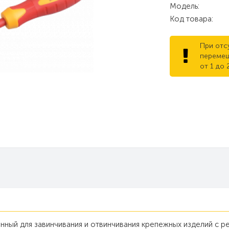
Модель:
Код товара:
При отс
перемещ
от 1 до 
нный для завинчивания и отвинчивания крепежных изделий с р