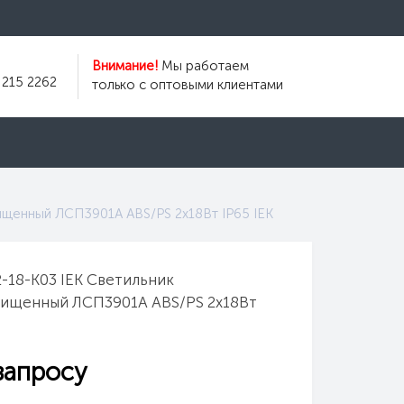
Внимание!
Мы работаем
 215 2262
только с оптовыми клиентами
ищенный ЛСП3901А ABS/PS 2х18Вт IP65 IEK
-18-K03 IEK Светильник
ищенный ЛСП3901А ABS/PS 2х18Вт
запросу