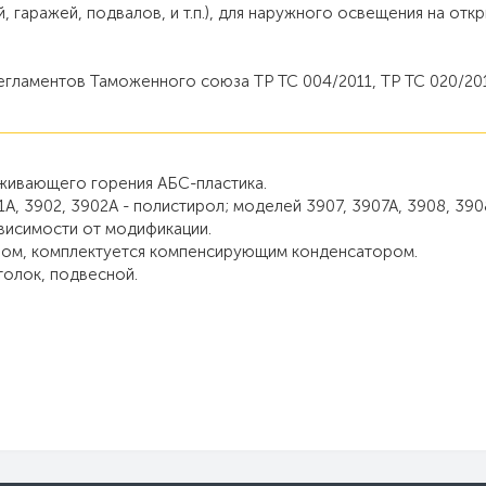
й, гаражей, подвалов, и т.п.), для наружного освещения на от
егламентов Таможенного союза ТР ТС 004/2011, ТР ТС 020/20
рживающего горения АБС-пластика.
А, 3902, 3902А - полистирол; моделей 3907, 3907А, 3908, 390
висимости от модификации.
ром, комплектуется компенсирующим конденсатором.
толок, подвесной.