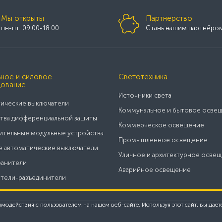
Мы открыты
Партнерство
пн-пт: 09:00-18:00
Стань нашим партнёро
ное и силовое
Светотехника
ование
Источники света
ические выключатели
Коммунальное и бытовое осве
тва дифференциальной защиты
Коммерческое освещение
тельные модульные устройства
Промышленное освещение
 автоматические выключатели
Уличное и архитектурное осве
анители
Аварийное освещение
тели-разъединители
имодействия с пользователем на нашем веб-сайте. Используя этот сайт, вы дает