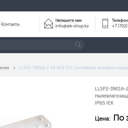
Напишите нам
Телефон
Контакты
info@iek-shop.kz
+7 (702)
ение
LLSP2-3901A-2-18-K03 IEK Светильник пылевлагозащ
LLSP2-3901A-2
пылевлагозащ
IP65 IEK
По 
Цена: