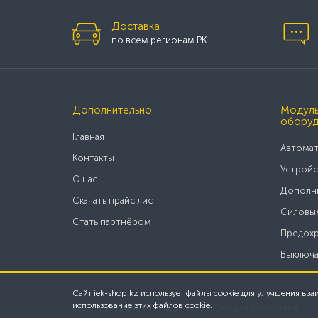
Доставка
по всем регионам РК
Дополнительно
Модуль
оборуд
Главная
Автомат
Контакты
Устройс
О нас
Дополни
Скачать прайс лист
Силовые
Стать партнёром
Предохр
Выключа
Сайт iek-shop.kz использует файлы cookie для улучшения вза
использование этих файлов cookie.
2025 Официальный партнер IEK Group в Казахстане