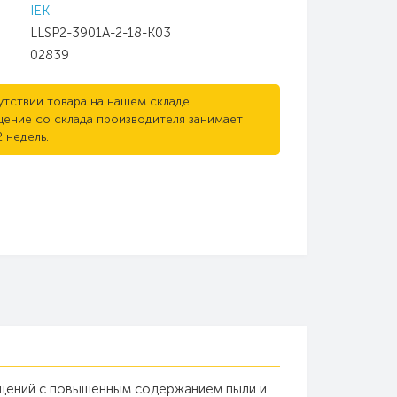
IEK
LLSP2-3901A-2-18-K03
02839
утствии товара на нашем складе
ение со склада производителя занимает
2 недель.
ещений с повышенным содержанием пыли и