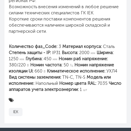
регионах РФ.
Возможность внесения изменений в любое решение
силами технических специалистов ГК IEK.
Короткие сроки поставки компонентов решения
обеспечиваются наличием широкой складской и
партнерской сети.
Количество фаз_Code:
3
Материал корпуса:
Сталь
Степень защиты - IP:
IP31
Высота:
2000
Ширина:
мм
1250
Глубина:
450
Номин раб напряжение:
мм
мм
380/220
Номин частота:
50
Номин напряжение
В
Гц
изоляции Ui:
660
Климатическое исполнение:
УХЛ4
В
Вид системы заземления:
TN-C, TN-S
Модель или
исполнение:
Напольный
Номер цвета RAL:
7035
Число
аппаратов учета электроэнергии:
1
шт
IEK