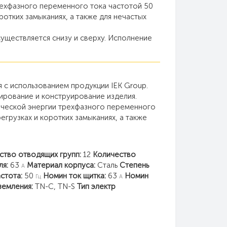
ехфазного переменного тока частотой 50
ротких замыканиях, а также для нечастых
уществляется снизу и сверху. Исполнение
 с использованием продукции IEK Group.
ирование и конструирование изделия.
ической энергии трехфазного переменного
егрузках и коротких замыканиях, а также
ство отводящих групп:
12
Количество
ля:
63
Материал корпуса:
Сталь
Степень
А
стота:
50
Номин ток щитка:
63
Номин
Гц
А
земления:
TN-C, TN-S
Тип электр