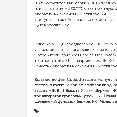
Щиты осветительные серии УОЩВ предназна
Гц и напряжением 380/220В в сетях с глухоз
оперативных включений и отключений.
Доступ в щиток обеспечен со стороны фаса
щитов утопленное.
Решение УОЩВ, предлагаемое IEK Group, вк
Использование данного решения позволяет 
Потребители, приобретя собранное издели
тока частотой 50 Гц и напряжением 380/220
нечастых оперативных включений и отключе
Количество фаз_Code:
3
Защита:
Модульный
световых групп:
12
Кол-во полюсов вводног
защиты - IP:
IP31
Высота:
265
Ширина:
44
мм
ток аппаратов групповых цепей:
25
Номин 
А
соединений функцион блоков:
FFX
Модель и