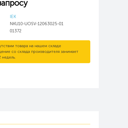
запросу
IEK
NKU10-UOSV-12063025-01
01372
утствии товара на нашем складе
ение со склада производителя занимает
2 недель.