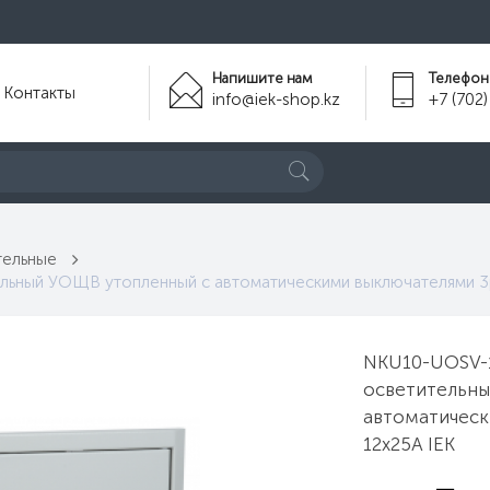
Напишите нам
Телефон
Контакты
info@iek-shop.kz
+7 (702)
тельные
ьный УОЩВ утопленный с автоматическими выключателями 3p 
NKU10-UOSV-1
осветительны
автоматическ
12х25А IEK