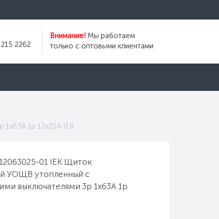
Внимание!
Мы работаем
 215 2262
только с оптовыми клиентами
1х63А 1p 12х25А IEK
2063025-01 IEK Щиток
й УОЩВ утопленный с
ими выключателями 3p 1х63А 1p