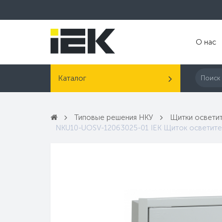
О нас
Каталог
Типовые решения НКУ
Щитки освети
NKU10-UOSV-12063025-01 IEK Щиток осветител