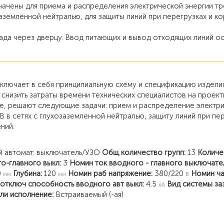
чены для приема и распределения электрической энергии тр
аземленной нейтралью, для защиты линий при перегрузках и ко
да через дверцу. Ввод питающих и вывод отходящих линий ос
лючает в себя принципиальную схему и спецификацию изделия
снизить затраты времени технических специалистов на проект
е, решают следующие задачи: прием и распределение электр
В в сетях с глухозаземленной нейтралью, защиту линий при пер
ний.
 автомат. выключатель/УЗО
Общ количество групп:
13
Количе
о-главного выкл:
3
Номин ток вводного - главного выключате
0
Глубина:
120
Номин раб напряжение:
380/220
Номин ча
мм
мм
В
отключ способность вводного авт выкл:
4.5
Вид системы за
кА
ли исполнение:
Встраиваемый (-ая)