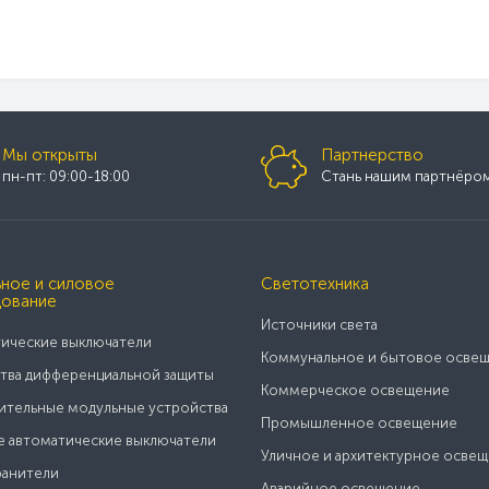
Мы открыты
Партнерство
пн-пт: 09:00-18:00
Стань нашим партнёро
ное и силовое
Светотехника
ование
Источники света
ические выключатели
Коммунальное и бытовое осве
тва дифференциальной защиты
Коммерческое освещение
тельные модульные устройства
Промышленное освещение
 автоматические выключатели
Уличное и архитектурное осве
анители
Аварийное освещение