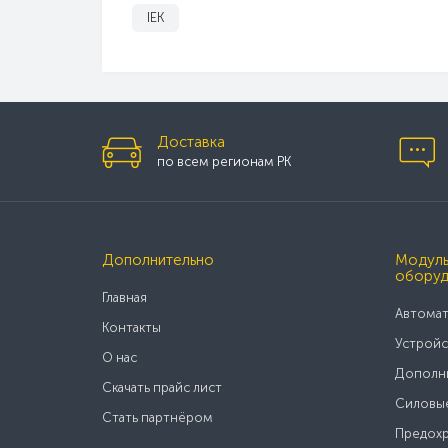
IEK
Доставка
по всем регионам РК
Дополнительно
Модуль
оборуд
Главная
Автомат
Контакты
Устройс
О нас
Дополни
Скачать прайс лист
Силовые
Стать партнёром
Предохр