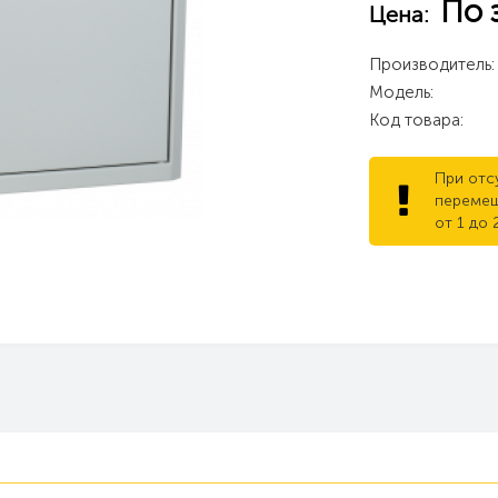
По 
Цена:
Производитель:
Модель:
Код товара:
При отс
перемещ
от 1 до 