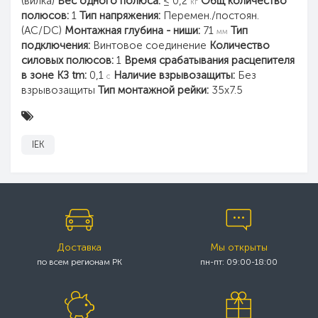
(вилка)
Вес одного полюса:
≤ 0,2
Общ количество
кг
полюсов:
1
Тип напряжения:
Перемен./постоян.
(AC/DC)
Монтажная глубина - ниши:
71
Тип
мм
подключения:
Винтовое соединение
Количество
силовых полюсов:
1
Время срабатывания расцепителя
в зоне КЗ tm:
0,1
Наличие взрывозащиты:
Без
с
взрывозащиты
Тип монтажной рейки:
35x7.5
IEK
Доставка
Мы открыты
по всем регионам РК
пн-пт: 09:00-18:00