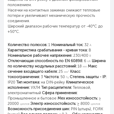
положением.
Насечки на контактных зажимах снижают тепловые
потери и увеличивают механическую прочность
соединения.
Широкий диапазон рабочих температур от -40°С до
+50°С.
Количество полюсов:
1
Номинальный ток:
32
А
Характеристика срабатывания - кривая тока:
B
Номинальное рабочее напряжение:
230/400
В
Отключающая способность по EN 60898:
6
Ширина
кА
по количеству модульных расстояний:
18
Макс
мм
сечение входящего кабеля:
25
Класс
мм²
токоограничения:
3
Частота:
50
Степень защиты - IP:
Гц
IP20
Тип монтажа:
на DIN-рейку
Климатическое
исполнение:
УХЛ4
Тип расцепителя:
Тепловой,
электромагнитный
Сфера применения:
Промышленное и бытовое
Мех износостойкость:
≥
20000
Электр износостойкость:
≥ 8000
циклов
циклов
Возможность присоединения шин:
PIN (штырь), FORK